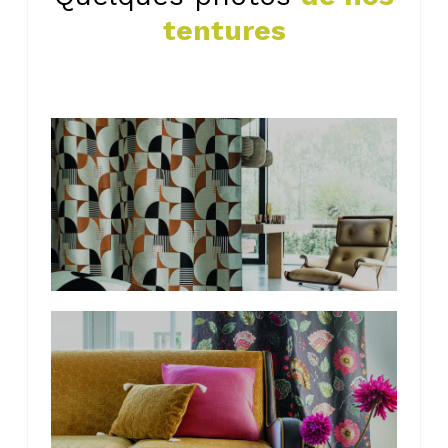
tentures
Photo
de
l'album
Photo
de
l'album