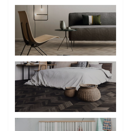
Photo
de
l'album
Photo
de
l'album
Photo
de
l'album